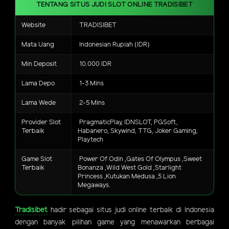
TENTANG SITUS JUDI SLOT ONLINE TRADISIBET
Website
TRADISIBET
Mata Uang
Indonesian Rupiah (IDR)
Min Deposit
10.000 IDR
Lama Depo
1-3 Mins
Lama Wede
2-5 Mins
Provider Slot
PragmaticPlay, IDNSLOT, PGSoft,
Terbaik
Habanero, Skywind, TTG, Joker Gaming,
Playtech
Game Slot
Power Of Odin ,Gates Of Olympus ,Sweet
Terbaik
Bonanza ,Wild West Gold ,Starlight
Princess ,Kutukan Medusa ,5 Lion
Megaways.
Tradisibet
hadir sebagai situs judi online terbaik di Indonesia
dengan banyak pilihan game yang menawarkan berbagai