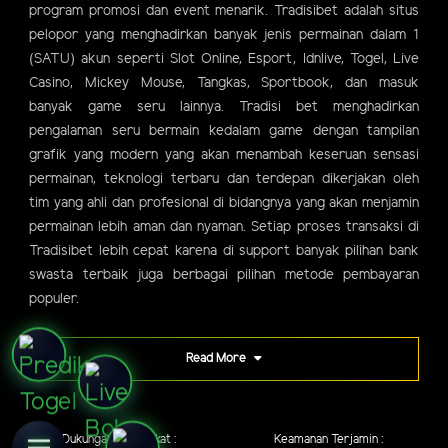
program promosi dan event menarik. Tradisibet adalah situs
pelopor yang menghadirkan banyak jenis permainan dalam 1
(SATU) akun seperti Slot Online, Esport, Idnlive, Togel, Live
Casino, Mickey Mouse, Tangkas, Sportbook, dan masuk
banyak game seru lainnya. Tradisi bet menghadirkan
pengalaman seru bermain kedalam game dengan tampilan
grafik yang modern yang akan menambah keseruan sensasi
permainan, teknologi terbaru dan terdepan dikerjakan oleh
tim yang ahli dan profesional di bidangnya yang akan menjamin
permainan lebih aman dan nyaman. Setiap proses transaksi di
Tradisibet lebih cepat karena di support banyak pilihan bank
swasta terbaik juga berbagai pilihan metode pembayaran
populer.
Read More
Dukungan Perangkat :
Keamanan Terjamin :