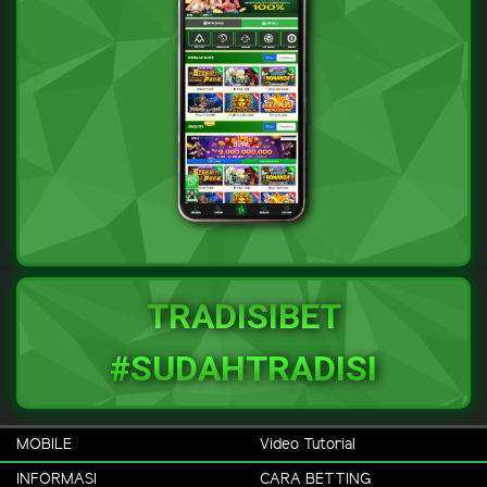
TRADISIBET
#SUDAHTRADISI
MOBILE
Video Tutorial
INFORMASI
CARA BETTING